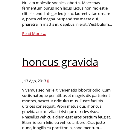
Nullam molestie sodales lobortis. Maecenas
fermentum purus non lacus luctus non molestie
elit eleifend. Integer leo justo, laoreet vitae ornare
a, porta vel magna. Suspendisse massa dui,
pharetra in mattis in, dapibus in erat. Vestibulum…
Read More →
honcus gravida
,
13 Ago, 2013
0
Vivamus sed nisl elit, venenatis lobortis odio. Cum
sociis natoque penatibus et magnis dis parturient
montes, nascetur ridiculus mus. Fusce facilisis
ultrices consequat. Proin metus dui, rhoncus
gravida auctor vitae, tristique ultricies risus.
Phasellus vehicula diam eget eros pretium feugiat.
Etiam id sem felis, eu vehicula libero. Cras justo
nunc, fringilla eu porttitor in, condimentum…