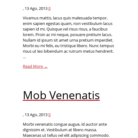
,
13 Ago, 2013
0
Vivamus mattis, lacus quis malesuada tempor,
enim sapien egestas quam, non vestibulum lacus
sapien id mi. Quisque vel risus risus, a faucibus
lorem. Proin ac mi neque, posuere pretium lacus.
Nullam id ipsum sit amet urna pretium imperdiet.
Morbi eu mi felis, eu tristique libero. Nunc tempus
risus ut leo bibendum ac rutrum metus hendrerit.
…
Read More →
Mob Venenatis
,
13 Ago, 2013
0
Morbi venenatis congue augue, id auctor ante
dignissim et. Vestibulum at libero massa.
Maecenas ut tellus vel elit adipiscing commodo.