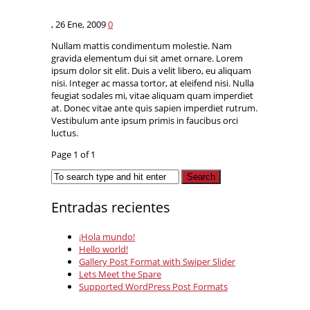
,
26 Ene, 2009
0
Nullam mattis condimentum molestie. Nam
gravida elementum dui sit amet ornare. Lorem
ipsum dolor sit elit. Duis a velit libero, eu aliquam
nisi. Integer ac massa tortor, at eleifend nisi. Nulla
feugiat sodales mi, vitae aliquam quam imperdiet
at. Donec vitae ante quis sapien imperdiet rutrum.
Vestibulum ante ipsum primis in faucibus orci
luctus.
Page 1 of 1
Entradas recientes
¡Hola mundo!
Hello world!
Gallery Post Format with Swiper Slider
Lets Meet the Spare
Supported WordPress Post Formats