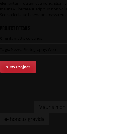
elementum rutrum et a nunc. Etiam ac libero sed
mauris vulputate suscipit. In non volutpat lectus.
Sed scelerisque bibendum massa eu convallis
Project Details
Client:
mattis eu varius
Tags:
News, Photography, Web
View Project
Mauris nibh arcu
honcus gravida