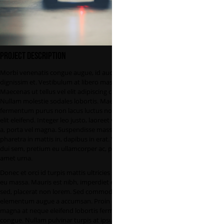
Project Description
Morbi venenatis congue augue, id auctor ante
dignissim et. Vestibulum at libero massa.
Maecenas ut tellus vel elit adipiscing commodo.
Nullam molestie sodales lobortis. Maecenas
fermentum purus non lacus luctus non molestie
elit eleifend. Integer leo justo, laoreet vitae ornare
a, porta vel magna. Suspendisse massa dui,
pharetra in mattis in, dapibus in erat. Vestibulum
dui sem, pretium eu ullamcorper ac, porttitor sit
amet urna.
Donec et orci id turpis mattis ultricies scelerisque
eu massa. Mauris est nibh, imperdiet et tincidunt
sed, placerat non lorem. Sed commodo
elementum augue a accumsan. Proin dictum
magna at neque eleifend lobortis fermentum lacus
congue. Nullam pulvinar turpis at ipsum