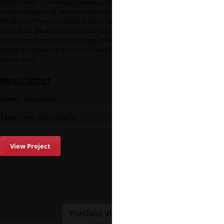
lorem. Proin ac mi neque, posuere pretium lacus.
Nullam id ipsum sit amet urna pretium imperdiet.
Morbi eu mi felis, eu tristique libero. Nunc tempus
risus ut leo bibendum ac rutrum metus hendrerit.
Cras placerat nunc nec urna feugiat lacinia. Morbi
tristique consequat enim vel consequat. Proin et
neque nunc.
Project Details
Client:
RocknRolla
Tags:
News, Photography
View Project
Portfolio Vimeo