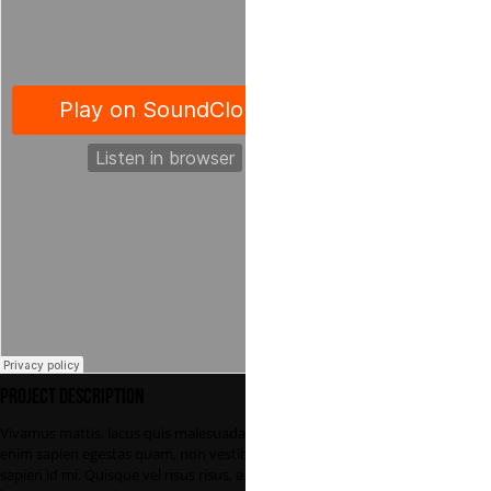
Project Description
Vivamus mattis, lacus quis malesuada tempor,
enim sapien egestas quam, non vestibulum lacus
sapien id mi. Quisque vel risus risus, a faucibus