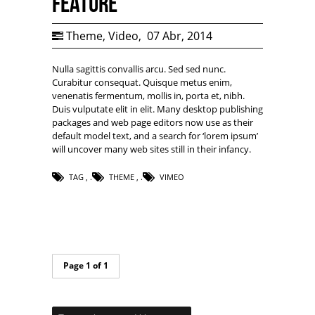
Feature
Theme
,
Video
,
07 Abr, 2014
Nulla sagittis convallis arcu. Sed sed nunc.
Curabitur consequat. Quisque metus enim,
venenatis fermentum, mollis in, porta et, nibh.
Duis vulputate elit in elit. Many desktop publishing
packages and web page editors now use as their
default model text, and a search for ‘lorem ipsum’
will uncover many web sites still in their infancy.
TAG
,
THEME
,
VIMEO
Page 1 of 1