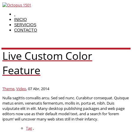
.
INICIO
SERVICIOS
CONTACTO
Live Custom Color
Feature
Theme
,
Video
,
07 Abr, 2014
Nulla sagittis convallis arcu. Sed sed nunc. Curabitur consequat. Quisque
metus enim, venenatis fermentum, mollis in, porta et, nibh. Duis
vulputate elit in elit. Many desktop publishing packages and web page
editors now use as their default model text, and a search for ‘lorem
ipsum’ will uncover many web sites still in their infancy.
Tag
,