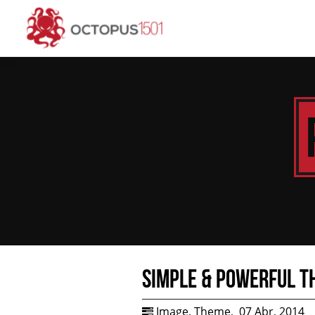
Simple & Powerful T
Image
,
Theme
,
07 Abr, 2014