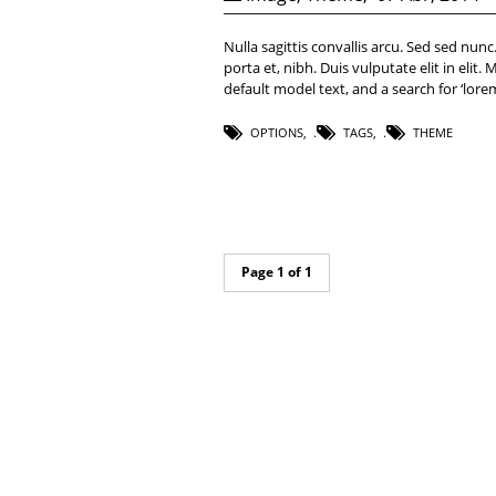
Nulla sagittis convallis arcu. Sed sed nu
porta et, nibh. Duis vulputate elit in el
default model text, and a search for ‘lorem
OPTIONS
,
TAGS
,
THEME
Page 1 of 1