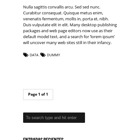
Nulla sagittis convallis arcu. Sed sed nunc.
Curabitur consequat. Quisque metus enim,
venenatis fermentum, mollis in, porta et, nibh.
Duis vulputate elit in elit. Many desktop publishing
packages and web page editors now use as their
default model text, and a search for ‘lorem ipsum’
will uncover many web sites still in their infancy.
DATA
DUMMY
Page 1 of 1