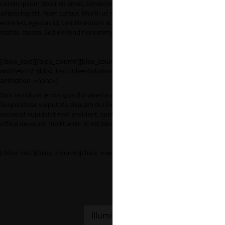
Lorem ipsum dolor sit amet, consectetuer
adipiscing elit. Nam cursus. Morbi ut mi. Nullam
enim leo, egestas id, condimentum at, laoreet
mattis, massa. Sed eleifend nonummy diam.
[/blox_text][/blox_column][blox_column
width=»1/2″][blox_text title=»Solution»
animation=»none»]
Duis tincidunt lectus quis dui viverra vestibulum.
Suspendisse vulputate aliquam dui.Excepteur sint
occaecat cupidatat non proident, sunt in culpa qui
officia deserunt mollit anim id est laborum
[/blox_text][/blox_column][/blox_row]
Illuminate