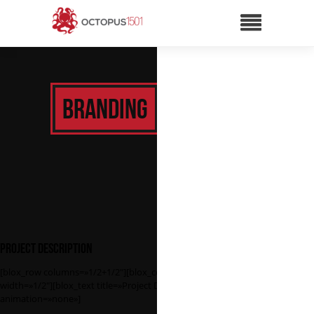
Branding
Project Description
[blox_row columns=»1/2+1/2″][blox_column
width=»1/2″][blox_text title=»Project Details»
animation=»none»]